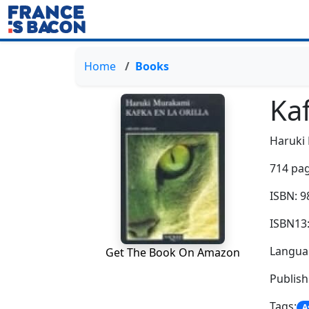
Home
Books
Kaf
Haruki
714 pag
ISBN: 
ISBN13
Languag
Get The Book On Amazon
Publis
Tags:
A