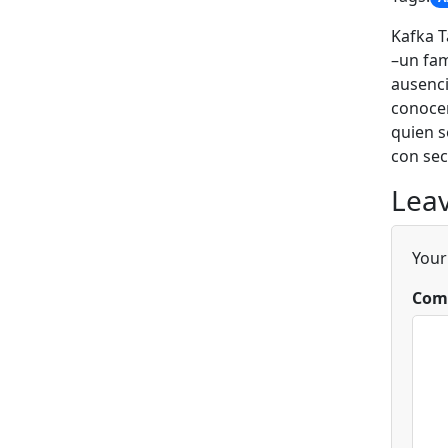
Kafka T
–un fam
ausenci
conocer
quien s
con sec
Leav
Your
Com