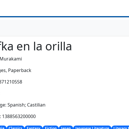
ka en la orilla
 Murakami
es,
Paperback
9871210558
:
e: Spanish; Castilian
h: 1388563200000
sia
Classics
Fantasy
Fiction
Japan
Japanese Literature
Literary 