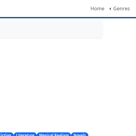
Home
Genres
Fiction
Literature
Magical Realism
Novels