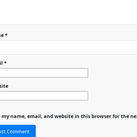
me
*
il
*
ite
 my name, email, and website in this browser for the n