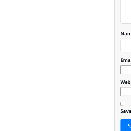
Na
Ema
Webs
Save