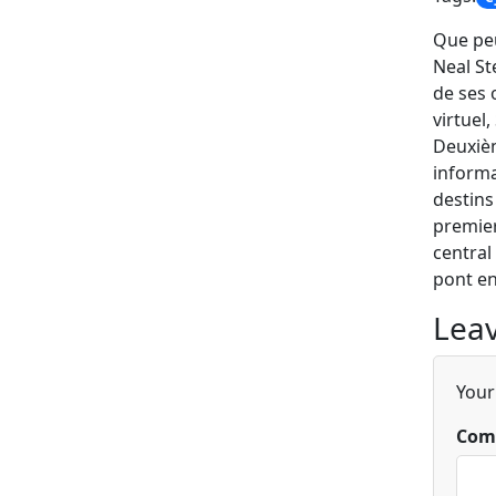
Que peu
Neal St
de ses 
virtuel
Deuxièm
informa
destins
premier
central
pont en
Leav
Your
Com