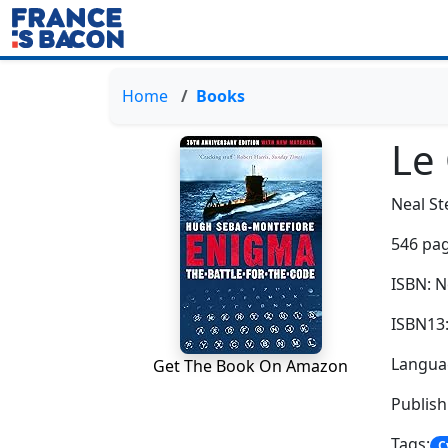
Home
Books
Le
Neal S
546 pag
ISBN: 
ISBN13
Langua
Get The Book On Amazon
Publis
Tags:
C