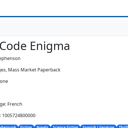
 Code Enigma
tephenson
es,
Mass Market Paperback
None
:
ge: French
h: 1005724800000
yberpunk
Fiction
Novels
Science Fiction
Spanish Literature
Thril