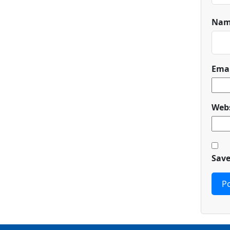
Na
Ema
Webs
Save