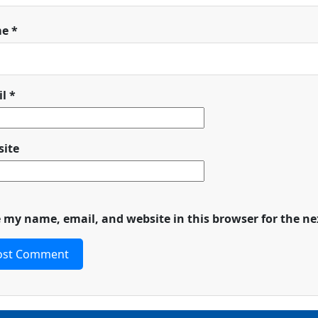
me
*
il
*
ite
 my name, email, and website in this browser for the n