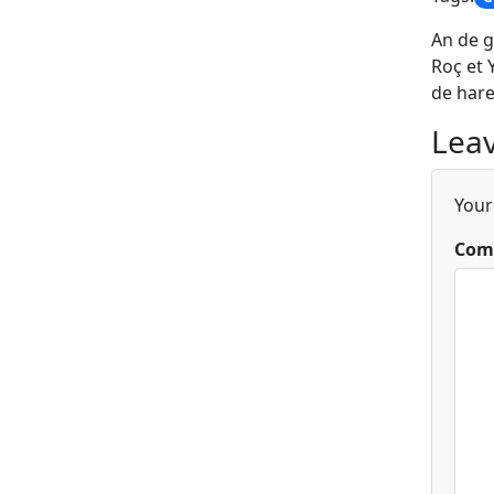
An de g
Roç et 
de hare
Leav
Your
Com