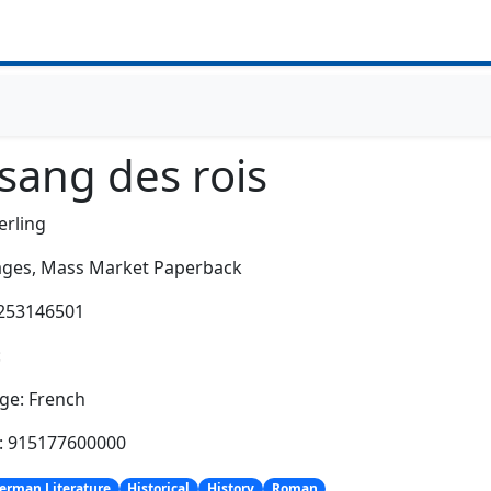
sang des rois
erling
ages,
Mass Market Paperback
2253146501
:
ge: French
h: 915177600000
erman Literature
Historical
History
Roman