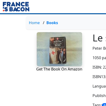
Home
Books
Le 
Peter B
1050 p
ISBN: 
Get The Book On Amazon
ISBN13
Langua
Publis
Tags:
G